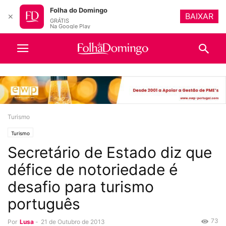
Folha do Domingo
BAIXAR
✕
GRÁTIS
Na Google Play
Turismo
Turismo
Secretário de Estado diz que
défice de notoriedade é
desafio para turismo
português
73
Por
Lusa
-
21 de Outubro de 2013