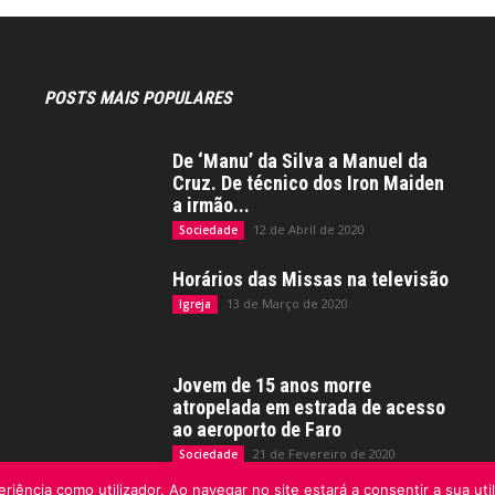
POSTS MAIS POPULARES
De ‘Manu’ da Silva a Manuel da
Cruz. De técnico dos Iron Maiden
a irmão...
12 de Abril de 2020
Sociedade
Horários das Missas na televisão
13 de Março de 2020
Igreja
Jovem de 15 anos morre
atropelada em estrada de acesso
ao aeroporto de Faro
21 de Fevereiro de 2020
Sociedade
riência como utilizador. Ao navegar no site estará a consentir a sua uti