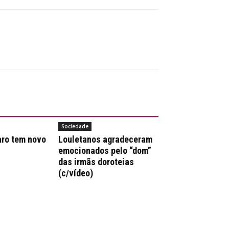
Sociedade
aro tem novo
Louletanos agradeceram
emocionados pelo “dom”
das irmãs doroteias
(c/vídeo)