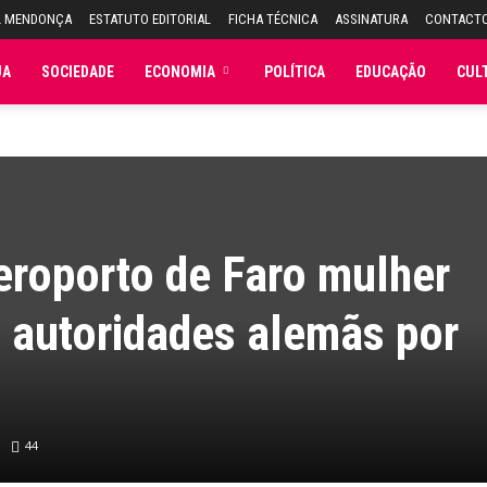
L MENDONÇA
ESTATUTO EDITORIAL
FICHA TÉCNICA
ASSINATURA
CONTACT
JA
SOCIEDADE
ECONOMIA
POLÍTICA
EDUCAÇÃO
CUL
eroporto de Faro mulher
 autoridades alemãs por
44