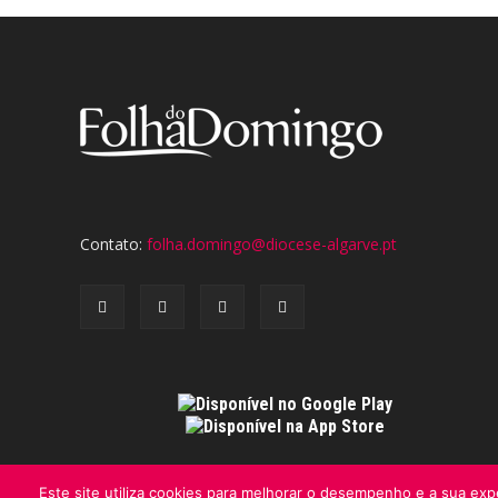
Contato:
folha.domingo@diocese-algarve.pt
Este site utiliza cookies para melhorar o desempenho e a sua expe