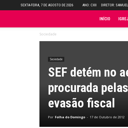
SEXTA-FEIRA, 7 DE AGOSTO DE 2026
ANO: CXII
DIRETOR: SAMUE
Folha
INÍCIO
IGRE
Sociedade
do
Domingo
Sociedade
SEF detém no a
procurada pelas
evasão fiscal
Por
Folha do Domingo
-
17 de Outubro de 2012