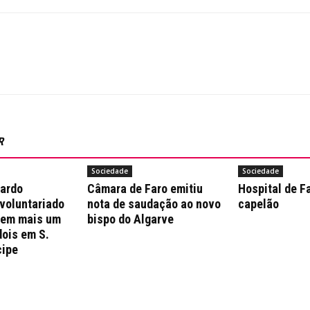
R
Sociedade
Sociedade
nardo
Câmara de Faro emitiu
Hospital de F
 voluntariado
nota de saudação ao novo
capelão
 em mais um
bispo do Algarve
dois em S.
cipe