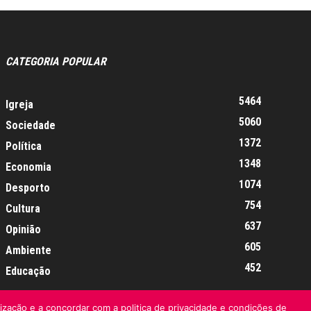
CATEGORIA POPULAR
5464
Igreja
5060
Sociedade
1372
Política
1348
Economia
1074
Desporto
754
Cultura
637
Opinião
605
Ambiente
452
Educação
lização e a concordar com a politica de privacidade e condições de