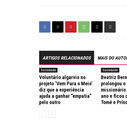
ARTIGOS RELACIONADOS
MAIS DO AUTO
Sociedade
Sociedade
Voluntário algarvio no
Beatriz Ber
projeto ‘Vem Para o Meio’
prolongou o
diz que a experiência
missionário
ajuda a ganhar “empatia”
ano e ficou 
pelo outro
Tomé e Prín