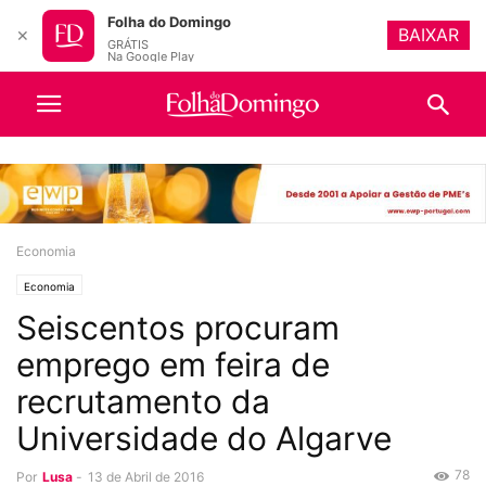
Folha do Domingo
BAIXAR
✕
GRÁTIS
Na Google Play
Economia
Economia
Seiscentos procuram
emprego em feira de
recrutamento da
Universidade do Algarve
78
Por
Lusa
-
13 de Abril de 2016