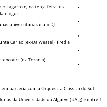
o Lagarto e, na terça-feira, os
Cultura
lamingos.
Ambiente
unas universitárias e um DJ
Desporto
unta Carlão (ex-Da Weasel), Fred e
Opinião
ttencourt (ex-Toranja).
Vídeos
 em parceria com a Orquestra Clássica do Sul.
alunos da Universidade do Algarve (UAlg) e entre 1