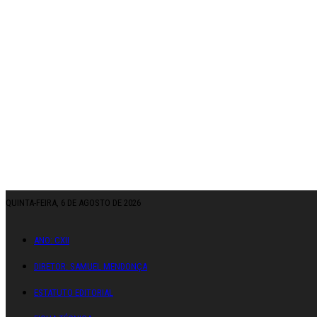
QUINTA-FEIRA, 6 DE AGOSTO DE 2026
ANO: CXII
DIRETOR: SAMUEL MENDONÇA
ESTATUTO EDITORIAL