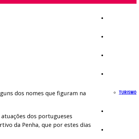
Início
Igreja
Sociedade
Economia
 alguns dos nomes que figuram na
TURISMO
Política
s atuações dos portugueses
tivo da Penha, que por estes dias
Educação