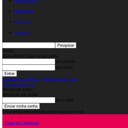
FICHA TÉCNICA
ASSINATURA
CONTACTO
EM DIRETO
Entrar
Bem-vindo! Entre na sua conta
seu usuário
sua senha
Esqueceu sua senha? Obtenha ajuda aqui
Informação Legal
Recuperar senha
Recupere sua senha
seu e-mail
Uma senha será enviada por e-mail para você.
Folha do Domingo