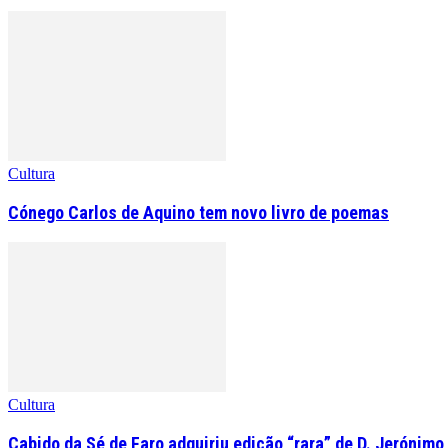
Cultura
Cónego Carlos de Aquino tem novo livro de poemas
Cultura
Cabido da Sé de Faro adquiriu edição “rara” de D. Jerónimo