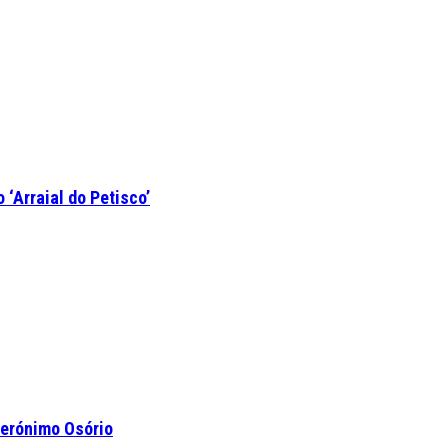
‘Arraial do Petisco’
Jerónimo Osório