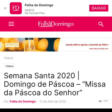
Folha do Domingo
BAIXAR
✕
GRÁTIS
Na Google Play
Videos
Videos
Semana Santa 2020 |
Domingo de Páscoa – “Missa
da Páscoa do Senhor”
197
Por
Folha do Domingo
-
12 de Abril de 2020