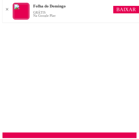
Folha do Domingo
BAIXAR
✕
GRÁTIS
Na Google Play