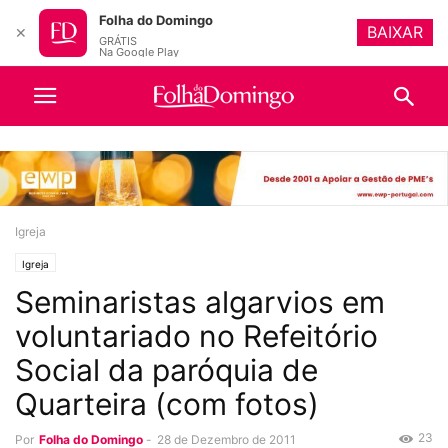
Folha do Domingo
BAIXAR
✕
GRÁTIS
Na Google Play
Igreja
Igreja
Seminaristas algarvios em
voluntariado no Refeitório
Social da paróquia de
Quarteira (com fotos)
23
Por
Folha do Domingo
-
28 de Dezembro de 2011