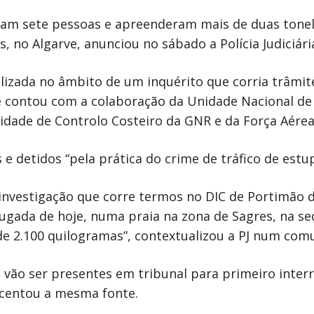
ram sete pessoas e apreenderam mais de duas tonel
no Algarve, anunciou no sábado a Polícia Judiciária 
ealizada no âmbito de um inquérito que corria trâm
e contou com a colaboração da Unidade Nacional de
nidade de Controlo Costeiro da GNR e da Força Aére
 detidos “pela prática do crime de tráfico de estupe
investigação que corre termos no DIC de Portimão da 
ugada de hoje, numa praia na zona de Sagres, na s
 de 2.100 quilogramas”, contextualizou a PJ num com
 vão ser presentes em tribunal para primeiro interro
scentou a mesma fonte.