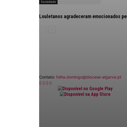
Sociedade
Louletanos agradeceram emocionados pelo
Contato:
folha.domingo@diocese-algarve.pt