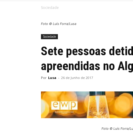
Sociedade
Foto © Luís Forra/Lusa
Sociedade
Sete pessoas detid
apreendidas no Al
Por
Lusa
-
26 de Junho de 2017
Foto © Luís Forra/L