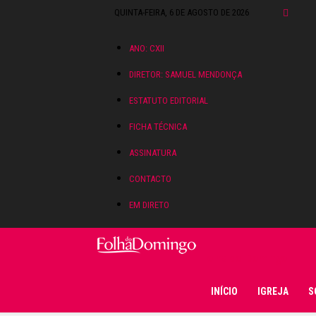
QUINTA-FEIRA, 6 DE AGOSTO DE 2026
ANO: CXII
DIRETOR: SAMUEL MENDONÇA
ESTATUTO EDITORIAL
FICHA TÉCNICA
ASSINATURA
CONTACTO
EM DIRETO
Folha do Domingo
INÍCIO
IGREJA
S