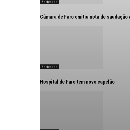
Sociedade
Câmara de Faro emitiu nota de saudação 
Sociedade
Hospital de Faro tem novo capelão