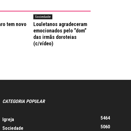
Sociedade
aro tem novo
Louletanos agradeceram
emocionados pelo “dom”
das irmãs doroteias
(c/vídeo)
CATEGORIA POPULAR
5464
Igreja
5060
Sociedade