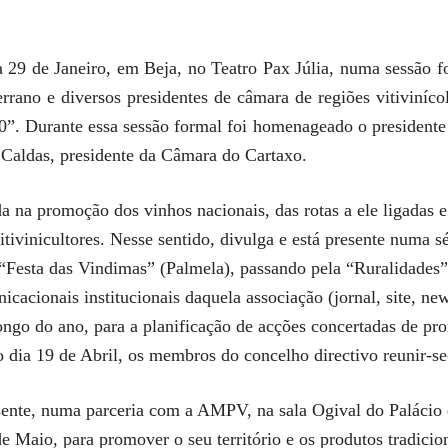
 29 de Janeiro, em Beja, no Teatro Pax Júlia, numa sessão fo
rano e diversos presidentes de câmara de regiões vitiviníco
10”. Durante essa sessão formal foi homenageado o presiden
 Caldas, presidente da Câmara do Cartaxo.
a promoção dos vinhos nacionais, das rotas a ele ligadas e
vitivinicultores. Nesse sentido, divulga e está presente numa 
 “Festa das Vindimas” (Palmela), passando pela “Ruralidades”
acionais institucionais daquela associação (jornal, site, news
longo do ano, para a planificação de acções concertadas de 
o dia 19 de Abril, os membros do concelho directivo reunir-se
sente, numa parceria com a AMPV, na sala Ogival do Palácio
 Maio, para promover o seu território e os produtos tradicion