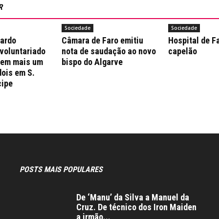
R
Sociedade
Sociedade
nardo
Câmara de Faro emitiu
Hospital de F
 voluntariado
nota de saudação ao novo
capelão
 em mais um
bispo do Algarve
dois em S.
cipe
POSTS MAIS POPULARES
De ‘Manu’ da Silva a Manuel da
Cruz. De técnico dos Iron Maiden
a irmão...