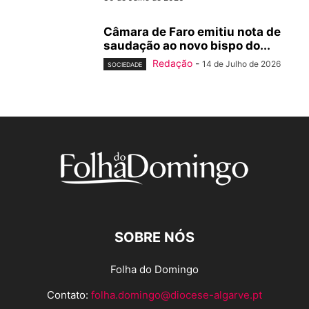
Câmara de Faro emitiu nota de
saudação ao novo bispo do...
Redação
-
14 de Julho de 2026
SOCIEDADE
SOBRE NÓS
Folha do Domingo
Contato:
folha.domingo@diocese-algarve.pt