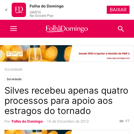
Folha do Domingo
BAIXAR
✕
GRÁTIS
Na Google Play
Sociedade
Sociedade
Silves recebeu apenas quatro
processos para apoio aos
estragos do tornado
45
Por
Folha do Domingo
-
14 de Dezembro de 2012