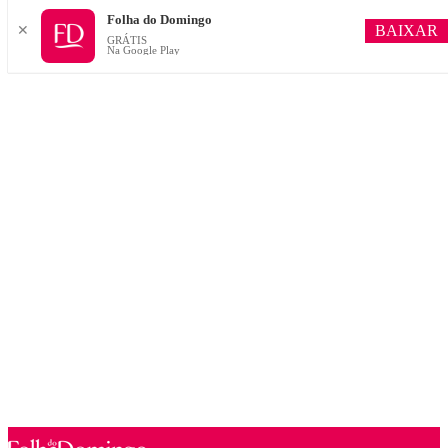
Folha do Domingo
BAIXAR
✕
GRÁTIS
Na Google Play