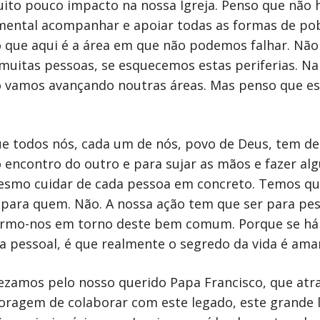
ito pouco impacto na nossa Igreja. Penso que não há
amental acompanhar e apoiar todas as formas de pob
o que aqui é a área em que não podemos falhar. Nã
 muitas pessoas, se esquecemos estas periferias. 
o vamos avançando noutras áreas. Mas penso que es
e todos nós, cada um de nós, povo de Deus, tem de
ao encontro do outro e para sujar as mãos e fazer a
esmo cuidar de cada pessoa em concreto. Temos que 
para quem. Não. A nossa ação tem que ser para pe
unirmo-nos em torno deste bem comum. Porque se há
a pessoal, é que realmente o segredo da vida é amar
ezamos pelo nosso querido Papa Francisco, que atrav
coragem de colaborar com este legado, este grande 