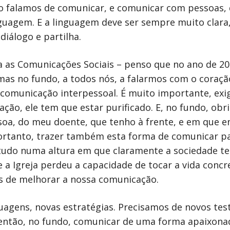
 falamos de comunicar, e comunicar com pessoas, 
uagem. E a linguagem deve ser sempre muito clara,
iálogo e partilha.
s Comunicações Sociais – penso que no ano de 202
 mas no fundo, a todos nós, a falarmos com o coraç
 comunicação interpessoal. É muito importante, ex
ação, ele tem que estar purificado. E, no fundo, ob
ssoa, do meu doente, que tenho à frente, e em que e
portanto, trazer também esta forma de comunicar pa
etudo numa altura em que claramente a sociedade t
 Igreja perdeu a capacidade de tocar a vida concre
s de melhorar a nossa comunicação.
guagens, novas estratégias. Precisamos de novos te
ntão, no fundo, comunicar de uma forma apaixona