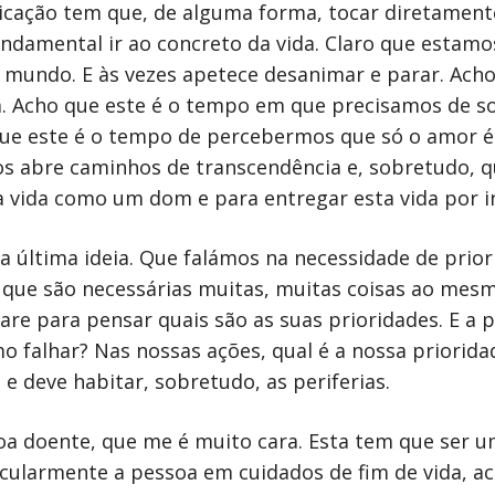
cação tem que, de alguma forma, tocar diretamente
undamental ir ao concreto da vida. Claro que estam
o mundo. E às vezes apetece desanimar e parar. Ach
. Acho que este é o tempo em que precisamos de so
 que este é o tempo de percebermos que só o amor 
os abre caminhos de transcendência e, sobretudo, 
 vida como um dom e para entregar esta vida por i
ma última ideia. Que falámos na necessidade de prior
 que são necessárias muitas, muitas coisas ao mes
e para pensar quais são as suas prioridades. E a 
falhar? Nas nossas ações, qual é a nossa priorida
 e deve habitar, sobretudo, as periferias.
a doente, que me é muito cara. Esta tem que ser um
ularmente a pessoa em cuidados de fim de vida, ac