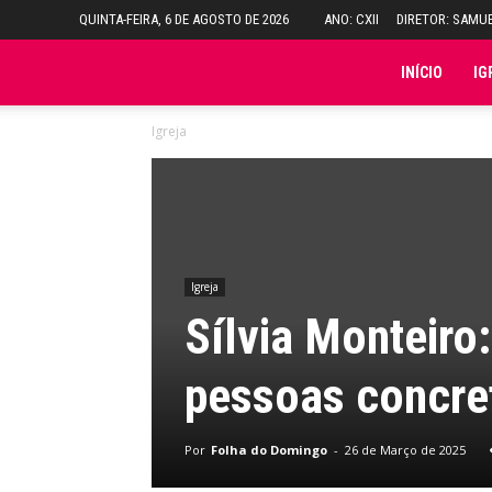
QUINTA-FEIRA, 6 DE AGOSTO DE 2026
ANO: CXII
DIRETOR: SAMU
Folha
INÍCIO
IG
Igreja
do
Domingo
Igreja
Sílvia Monteiro:
pessoas concre
Por
Folha do Domingo
-
26 de Março de 2025