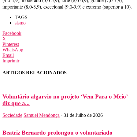
(4,0-4,9), moderado (5,0-5,9), forte (6,0-6,9), grande (7,0-7,9),
importante (8,0-8,9), excecional (9,0-9,9) e extremo (superior a 10).
TAGS
sismo
Facebook
X
Pinterest
WhatsApp
Email
Imprimir
ARTIGOS RELACIONADOS
Voluntário algarvio no projeto ‘Vem Para o Meio’
diz que a...
Sociedade
Samuel Mendonça
-
31 de Julho de 2026
Beatriz Bernardo prolongou o voluntariado