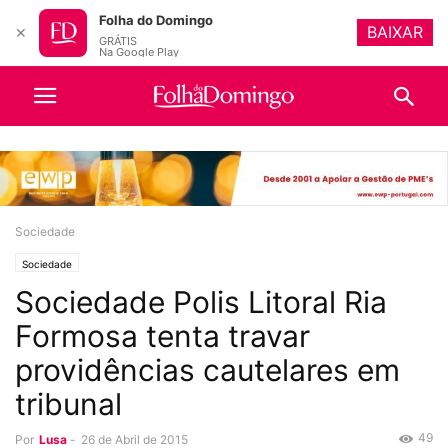
Folha do Domingo
BAIXAR
✕
GRÁTIS
Na Google Play
Sociedade
Sociedade
Sociedade Polis Litoral Ria
Formosa tenta travar
providências cautelares em
tribunal
49
Por
Lusa
-
26 de Abril de 2015