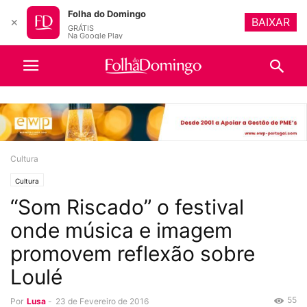
Folha do Domingo
BAIXAR
✕
GRÁTIS
Na Google Play
Cultura
Cultura
“Som Riscado” o festival
onde música e imagem
promovem reflexão sobre
Loulé
55
Por
Lusa
-
23 de Fevereiro de 2016