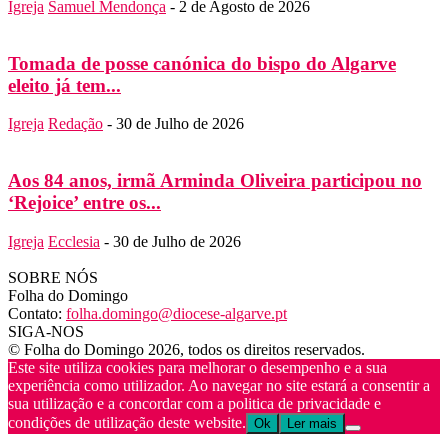
Igreja
Samuel Mendonça
-
2 de Agosto de 2026
Tomada de posse canónica do bispo do Algarve
eleito já tem...
Igreja
Redação
-
30 de Julho de 2026
Aos 84 anos, irmã Arminda Oliveira participou no
‘Rejoice’ entre os...
Igreja
Ecclesia
-
30 de Julho de 2026
SOBRE NÓS
Folha do Domingo
Contato:
folha.domingo@diocese-algarve.pt
SIGA-NOS
© Folha do Domingo 2026, todos os direitos reservados.
Este site utiliza cookies para melhorar o desempenho e a sua
experiência como utilizador. Ao navegar no site estará a consentir a
sua utilização e a concordar com a politica de privacidade e
condições de utilização deste website.
Ok
Ler mais