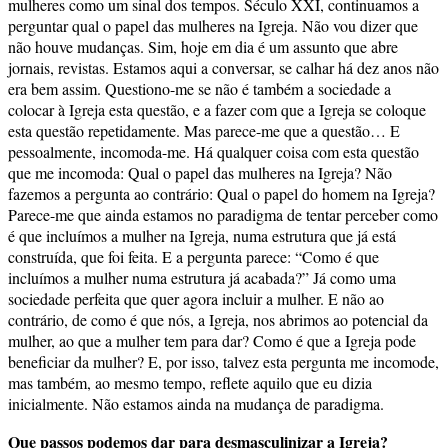
mulheres como um sinal dos tempos. Século XXI, continuamos a
perguntar qual o papel das mulheres na Igreja. Não vou dizer que
não houve mudanças. Sim, hoje em dia é um assunto que abre
jornais, revistas. Estamos aqui a conversar, se calhar há dez anos não
era bem assim. Questiono-me se não é também a sociedade a
colocar à Igreja esta questão, e a fazer com que a Igreja se coloque
esta questão repetidamente. Mas parece-me que a questão… E
pessoalmente, incomoda-me. Há qualquer coisa com esta questão
que me incomoda: Qual o papel das mulheres na Igreja? Não
fazemos a pergunta ao contrário: Qual o papel do homem na Igreja?
Parece-me que ainda estamos no paradigma de tentar perceber como
é que incluímos a mulher na Igreja, numa estrutura que já está
construída, que foi feita. E a pergunta parece: “Como é que
incluímos a mulher numa estrutura já acabada?” Já como uma
sociedade perfeita que quer agora incluir a mulher. E não ao
contrário, de como é que nós, a Igreja, nos abrimos ao potencial da
mulher, ao que a mulher tem para dar? Como é que a Igreja pode
beneficiar da mulher? E, por isso, talvez esta pergunta me incomode,
mas também, ao mesmo tempo, reflete aquilo que eu dizia
inicialmente. Não estamos ainda na mudança de paradigma.
Que passos podemos dar para desmasculinizar a Igreja?