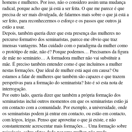
homens e mulheres. Por isso, não o considero assim uma mudança
radical, porque acho que já está a ser feita. O que me parece é que
precisa de ser mais divulgada, de falarmos mais sobre o que já está a
ser feito, para reconhecermos o esforço e os passos que outros já
estão a usar.
Depois, também queria dizer que esta presença das mulheres no
percurso formativo dos seminaristas, parece-me óbvio que traz
imensas vantagens. Mas cuidado com o paradigma da mulher como
o protótipo de mãe, não é? Porque podemos… Precisamos da figura
de mãe no seminário… A formadora mulher não vai substituir a
mãe. É preciso também entender como é que incluímos a mulher
nestas formações. Que ideal de mulher está aqui em causa? Ou
estamos a falar de mulheres que também são capazes e que trazem
perspetivas para a formação do seminarista? Isto é só esta nota de
interrogação.
Por outro lado, queria dizer que também a própria formação dos
seminaristas inclui outros momentos em que os seminaristas estão já
em contacto com a comunidade. Por exemplo, a universidade, onde
os seminaristas podem já entrar em contacto, ou estão em contacto,
com leigos, leigas. Penso que aproveitar o que já existe, e não
constantemente acrescentar mais formações… Uma formação sobre
psicologia, sobre afetos dado por uma mulher, não muda