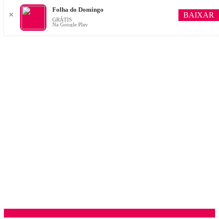
Folha do Domingo
BAIXAR
✕
GRÁTIS
Na Google Play