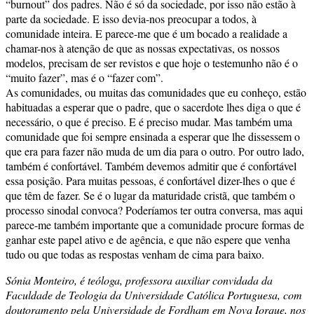
“burnout” dos padres. Não é só da sociedade, por isso não estão à
parte da sociedade. E isso devia-nos preocupar a todos, à
comunidade inteira. E parece-me que é um bocado a realidade a
chamar-nos à atenção de que as nossas expectativas, os nossos
modelos, precisam de ser revistos e que hoje o testemunho não é o
“muito fazer”, mas é o “fazer com”.
As comunidades, ou muitas das comunidades que eu conheço, estão
habituadas a esperar que o padre, que o sacerdote lhes diga o que é
necessário, o que é preciso. E é preciso mudar. Mas também uma
comunidade que foi sempre ensinada a esperar que lhe dissessem o
que era para fazer não muda de um dia para o outro. Por outro lado,
também é confortável. Também devemos admitir que é confortável
essa posição. Para muitas pessoas, é confortável dizer-lhes o que é
que têm de fazer. Se é o lugar da maturidade cristã, que também o
processo sinodal convoca? Poderíamos ter outra conversa, mas aqui
parece-me também importante que a comunidade procure formas de
ganhar este papel ativo e de agência, e que não espere que venha
tudo ou que todas as respostas venham de cima para baixo.
Sónia Monteiro, é teóloga, professora auxiliar convidada da
Faculdade de Teologia da Universidade Católica Portuguesa, com
doutoramento pela Universidade de Fordham em Nova Iorque, nos