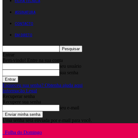
FICHA TÉCNICA
ASSINATURA
CONTACTO
EM DIRETO
Entrar
Bem-vindo! Entre na sua conta
seu usuário
sua senha
Esqueceu sua senha? Obtenha ajuda aqui
Informação Legal
Recuperar senha
Recupere sua senha
seu e-mail
Uma senha será enviada por e-mail para você.
Folha do Domingo