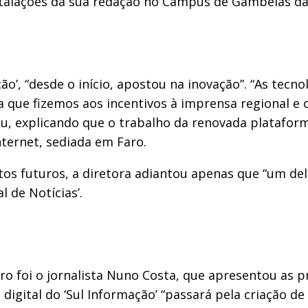
talações da sua redação no Campus de Gambelas da 
ão’, “desde o início, apostou na inovação”. “As tecn
a que fizemos aos incentivos à imprensa regional e
ciou, explicando que o trabalho da renovada platafo
ternet, sediada em Faro.
s futuros, a diretora adiantou apenas que “um dele
 de Notícias’.
foi o jornalista Nuno Costa, que apresentou as pri
igital do ‘Sul Informação’ “passará pela criação de 