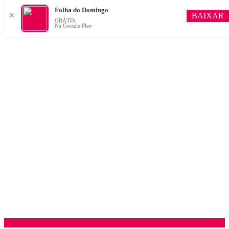
Folha do Domingo
BAIXAR
✕
GRÁTIS
Na Google Play