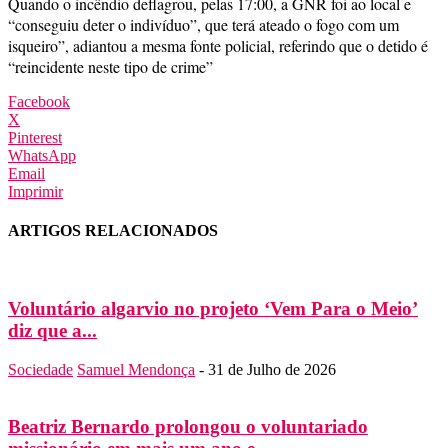
Quando o incêndio deflagrou, pelas 17:00, a GNR foi ao local e
“conseguiu deter o indivíduo”, que terá ateado o fogo com um
isqueiro”, adiantou a mesma fonte policial, referindo que o detido é
“reincidente neste tipo de crime”
Facebook
X
Pinterest
WhatsApp
Email
Imprimir
ARTIGOS RELACIONADOS
Voluntário algarvio no projeto ‘Vem Para o Meio’
diz que a...
Sociedade
Samuel Mendonça
-
31 de Julho de 2026
Beatriz Bernardo prolongou o voluntariado