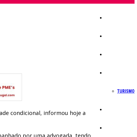
Início
Igreja
Sociedade
Economia
TURISMO
Política
ade condicional, informou hoje a
Educação
ompanhado por uma advogada, tendo