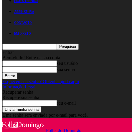
FICHA TÉCNICA
ASSINATURA
CONTACTO
EM DIRETO
Entrar
Bem-vindo! Entre na sua conta
seu usuário
sua senha
Esqueceu sua senha? Obtenha ajuda aqui
Informação Legal
Recuperar senha
Recupere sua senha
seu e-mail
Uma senha será enviada por e-mail para você.
Folha do Domingo