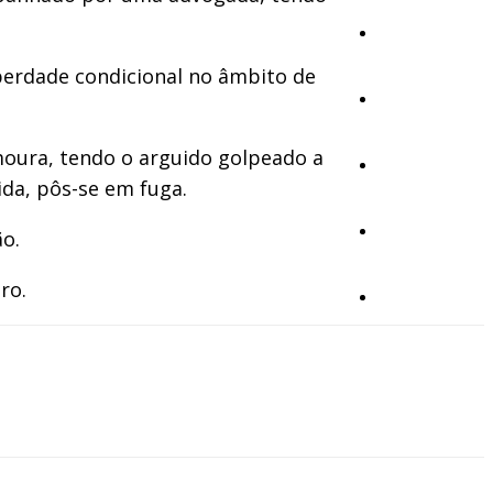
Cultura
berdade condicional no âmbito de
Ambiente
moura, tendo o arguido golpeado a
Desporto
ida, pôs-se em fuga.
Opinião
ão.
ro.
Vídeos