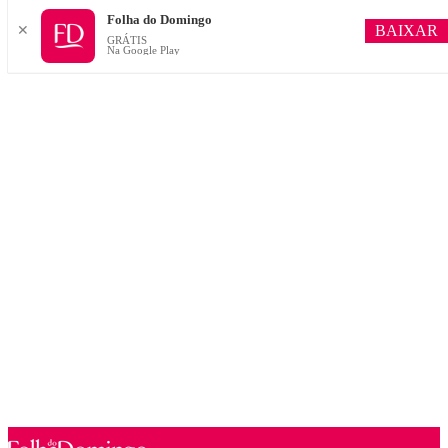
Folha do Domingo
BAIXAR
✕
GRÁTIS
Na Google Play