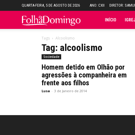
QUARTA-FEIRA, 5 DE AGOSTO DE 2026
ANO: CXII
DIRETOR: SAM
Folha
INÍCIO
IGRE
do
Tags
Alcoolismo
Tag: alcoolismo
Domingo
Sociedade
Homem detido em Olhão por
agressões à companheira em
frente aos filhos
Lusa
-
3 de Janeiro de 2014