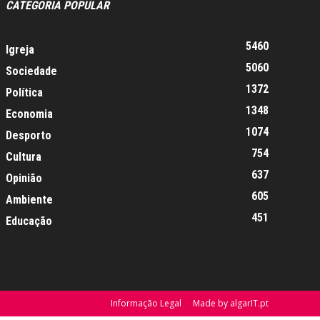
CATEGORIA POPULAR
5460
Igreja
5060
Sociedade
1372
Política
1348
Economia
1074
Desporto
754
Cultura
637
Opinião
605
Ambiente
451
Educação
Informação Legal
Made by algarIT.pt