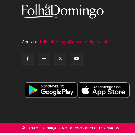
Contato:
folha.domingo@diocese-algarve.pt
© Folha do Domingo 2026, todos os direitos reservados.