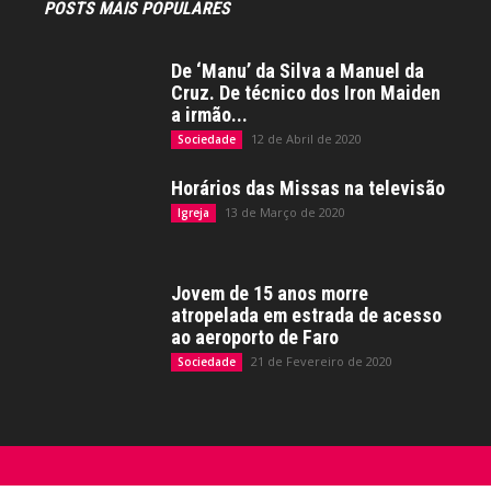
POSTS MAIS POPULARES
De ‘Manu’ da Silva a Manuel da
Cruz. De técnico dos Iron Maiden
a irmão...
12 de Abril de 2020
Sociedade
Horários das Missas na televisão
13 de Março de 2020
Igreja
Jovem de 15 anos morre
atropelada em estrada de acesso
ao aeroporto de Faro
21 de Fevereiro de 2020
Sociedade