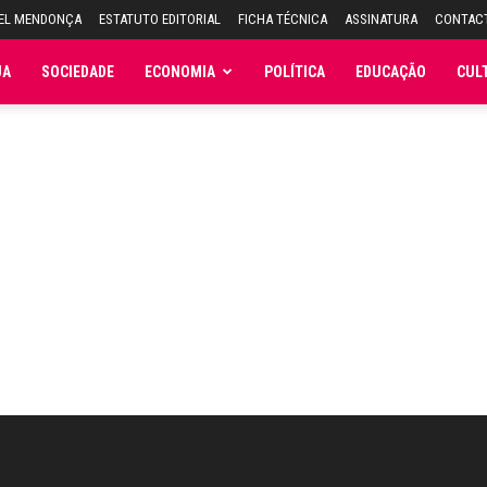
UEL MENDONÇA
ESTATUTO EDITORIAL
FICHA TÉCNICA
ASSINATURA
CONTAC
JA
SOCIEDADE
ECONOMIA
POLÍTICA
EDUCAÇÃO
CUL