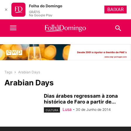
Folha do Domingo
BAIXAR
✕
GRÁTIS
Na Google Play
Tags
Arabian Days
Arabian Days
Dias árabes regressam à zona
histórica de Faro a partir de...
Lusa
-
30 de Junho de 2014
CULTURA