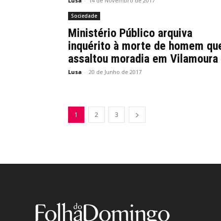
Lusa
-
14 de Novembro de 2017
Sociedade
Ministério Público arquiva
inquérito à morte de homem qu
assaltou moradia em Vilamoura
Lusa
-
20 de Junho de 2017
1
2
3