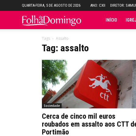
QUARTA-FEIRA, 5 DE AGOSTO DE 2026
ANO: CXII
DIRETOR: SAM
Folha
INÍCIO
IGRE
do
Tags
Assalto
Tag: assalto
Domingo
Sociedade
Cerca de cinco mil euros
roubados em assalto aos CTT d
Portimão