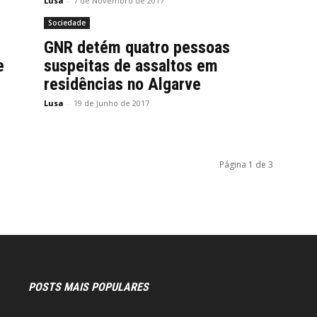
Lusa
-
7 de Novembro de 2017
Sociedade
GNR detém quatro pessoas
e
suspeitas de assaltos em
residências no Algarve
Lusa
-
19 de Junho de 2017
Página 1 de 3
POSTS MAIS POPULARES