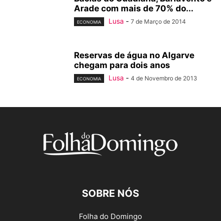
Arade com mais de 70% do...
Lusa
-
7 de Março de 2014
ECONOMIA
Reservas de água no Algarve
chegam para dois anos
Lusa
-
4 de Novembro de 2013
ECONOMIA
SOBRE NÓS
Folha do Domingo