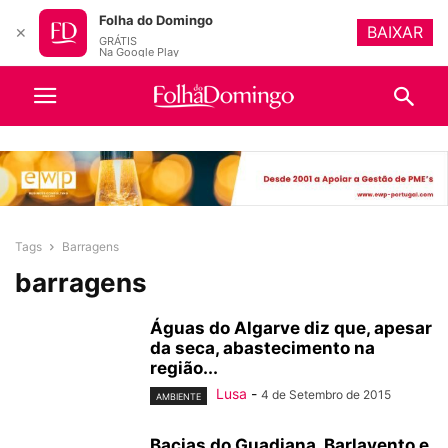
Folha do Domingo
BAIXAR
✕
GRÁTIS
Na Google Play
Tags
Barragens
barragens
Águas do Algarve diz que, apesar
da seca, abastecimento na
região...
Lusa
-
4 de Setembro de 2015
AMBIENTE
Bacias do Guadiana, Barlavento e