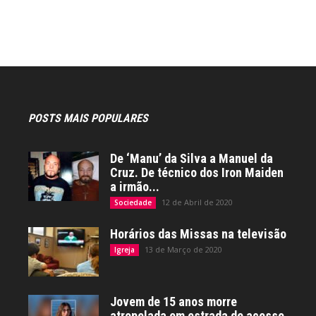
POSTS MAIS POPULARES
De ‘Manu’ da Silva a Manuel da
Cruz. De técnico dos Iron Maiden
a irmão...
12 de Abril de 2020
Sociedade
Horários das Missas na televisão
13 de Março de 2020
Igreja
Jovem de 15 anos morre
atropelada em estrada de acesso