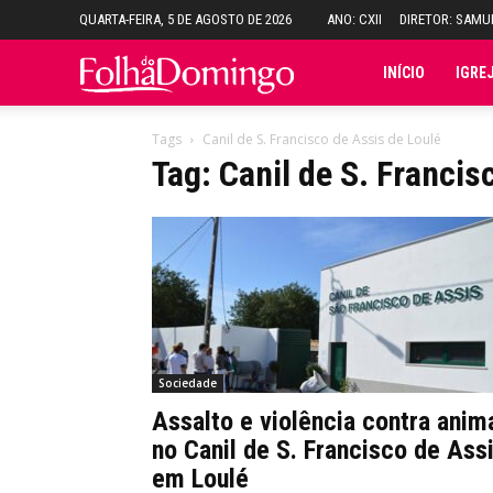
QUARTA-FEIRA, 5 DE AGOSTO DE 2026
ANO: CXII
DIRETOR: SAM
Folha
INÍCIO
IGRE
do
Tags
Canil de S. Francisco de Assis de Loulé
Tag: Canil de S. Francis
Domingo
Sociedade
Assalto e violência contra anim
no Canil de S. Francisco de Ass
em Loulé