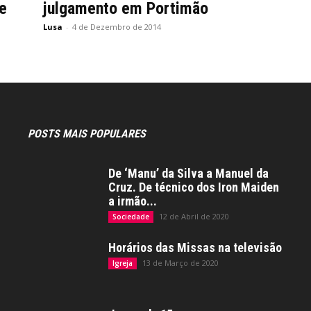
e
julgamento em Portimão
Lusa
-
4 de Dezembro de 2014
POSTS MAIS POPULARES
De ‘Manu’ da Silva a Manuel da
Cruz. De técnico dos Iron Maiden
a irmão...
12 de Abril de 2020
Sociedade
Horários das Missas na televisão
13 de Março de 2020
Igreja