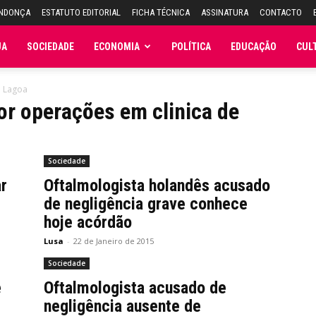
ENDONÇA
ESTATUTO EDITORIAL
FICHA TÉCNICA
ASSINATURA
CONTACTO
JA
SOCIEDADE
ECONOMIA
POLÍTICA
EDUCAÇÃO
CUL
e Lagoa
or operações em clinica de
Sociedade
r
Oftalmologista holandês acusado
de negligência grave conhece
)
hoje acórdão
Lusa
-
22 de Janeiro de 2015
Sociedade
e
Oftalmologista acusado de
negligência ausente de