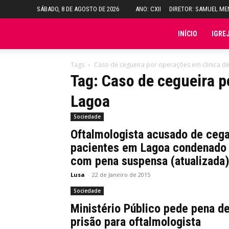
SÁBADO, 8 DE AGOSTO DE 2026
ANO: CXII
DIRETOR: SAMUEL M
Folha
INÍCIO
IGRE
do
Tags
Caso de cegueira por operações em clinica d
Tag: Caso de cegueira p
Domingo
Lagoa
Sociedade
Oftalmologista acusado de cega
pacientes em Lagoa condenado
com pena suspensa (atualizada
Lusa
-
22 de Janeiro de 2015
Sociedade
Ministério Público pede pena d
prisão para oftalmologista