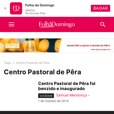
Folha do Domingo
BAIXAR
✕
GRÁTIS
Na Google Play
Tags
Centro Pastoral de Pêra
Centro Pastoral de Pêra
Centro Pastoral de Pêra foi
benzido e inaugurado
Samuel Mendonça
-
SOCIEDADE
1 de Outubro de 2014