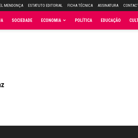
UEL MENDONÇA
ESTATUTO EDITORIAL
FICHA TÉCNICA
ASSINATURA
CONTAC
JA
SOCIEDADE
ECONOMIA
POLÍTICA
EDUCAÇÃO
CUL
az