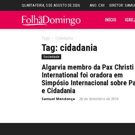
QUARTA-FEIRA, 5 DE AGOSTO DE 2026
ANO: CXII
DIRETOR: SAM
Folha
INÍCIO
IGRE
do
Tags
Cidadania
Tag: cidadania
Domingo
Sociedade
Algarvia membro da Pax Christi
International foi oradora em
Simpósio Internacional sobre P
e Cidadania
Samuel Mendonça
-
28 de Setembro de 2016