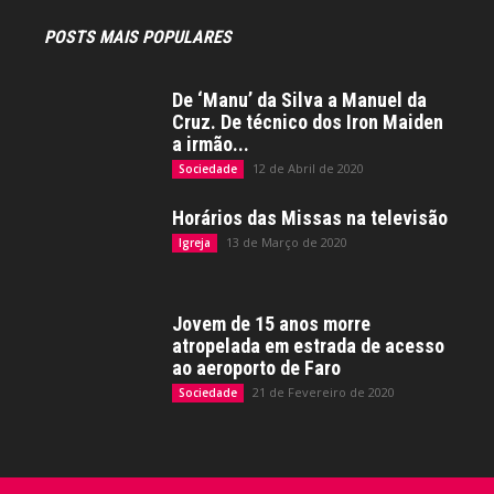
POSTS MAIS POPULARES
De ‘Manu’ da Silva a Manuel da
Cruz. De técnico dos Iron Maiden
a irmão...
12 de Abril de 2020
Sociedade
Horários das Missas na televisão
13 de Março de 2020
Igreja
Jovem de 15 anos morre
atropelada em estrada de acesso
ao aeroporto de Faro
21 de Fevereiro de 2020
Sociedade