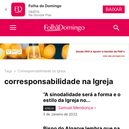
Folha do Domingo
BAIXAR
✕
GRÁTIS
Na Google Play
Tags
Corresponsabilidade na Igreja
corresponsabilidade na Igreja
“A sinodalidade será a forma e o
estilo da Igreja no...
Samuel Mendonça
-
IGREJA
5 de Janeiro de 2022
Bispo do Algarve lembra que na