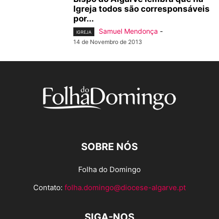
Igreja todos são corresponsáveis
por...
Samuel Mendonça
-
IGREJA
14 de Novembro de 2013
SOBRE NÓS
Folha do Domingo
Contato:
folha.domingo@diocese-algarve.pt
SIGA-NOS