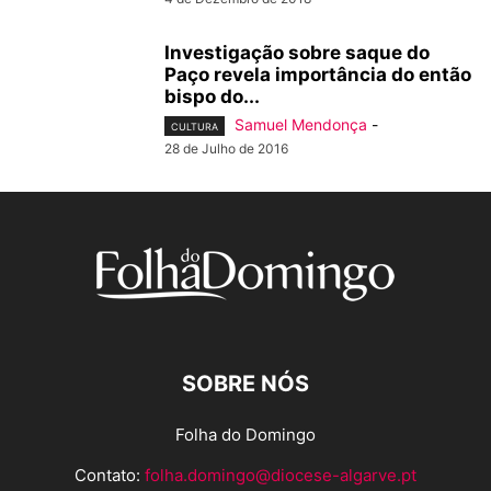
Investigação sobre saque do
Paço revela importância do então
bispo do...
Samuel Mendonça
-
CULTURA
28 de Julho de 2016
SOBRE NÓS
Folha do Domingo
Contato:
folha.domingo@diocese-algarve.pt