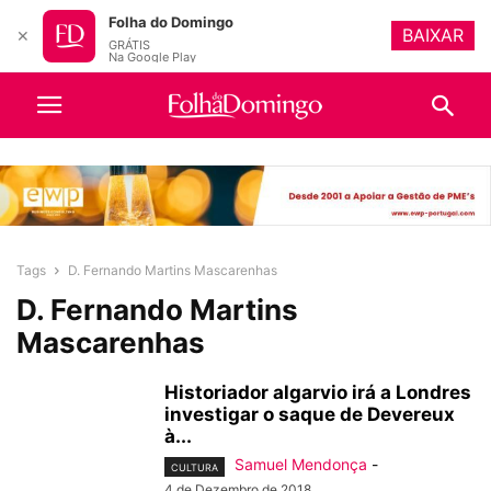
Folha do Domingo
BAIXAR
✕
GRÁTIS
Na Google Play
Tags
D. Fernando Martins Mascarenhas
D. Fernando Martins
Mascarenhas
Historiador algarvio irá a Londres
investigar o saque de Devereux
à...
Samuel Mendonça
-
CULTURA
4 de Dezembro de 2018