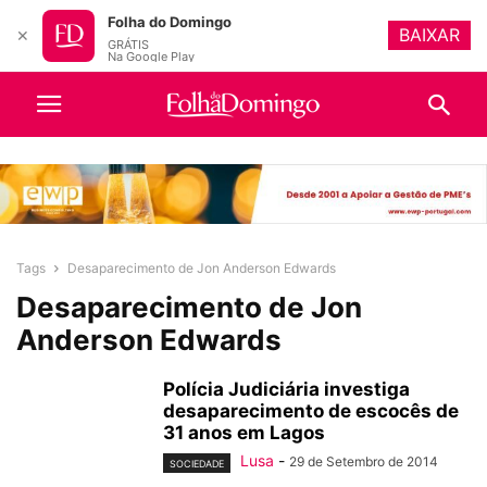
Folha do Domingo
BAIXAR
✕
GRÁTIS
Na Google Play
Tags
Desaparecimento de Jon Anderson Edwards
Desaparecimento de Jon
Anderson Edwards
Polícia Judiciária investiga
desaparecimento de escocês de
31 anos em Lagos
Lusa
-
29 de Setembro de 2014
SOCIEDADE