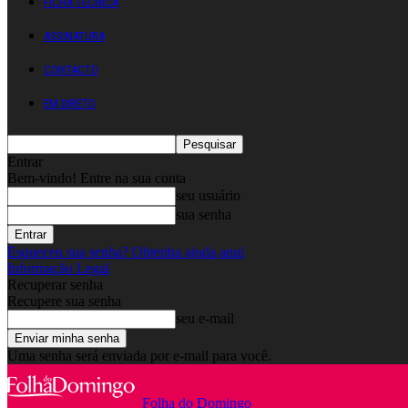
FICHA TÉCNICA
ASSINATURA
CONTACTO
EM DIRETO
Entrar
Bem-vindo! Entre na sua conta
seu usuário
sua senha
Esqueceu sua senha? Obtenha ajuda aqui
Informação Legal
Recuperar senha
Recupere sua senha
seu e-mail
Uma senha será enviada por e-mail para você.
Folha do Domingo