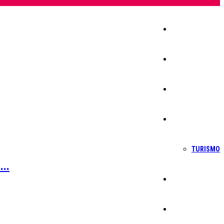
Início
Igreja
Sociedade
Economia
TURISMO
..
Política
Educação