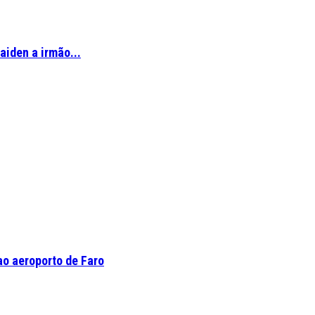
aiden a irmão...
o aeroporto de Faro