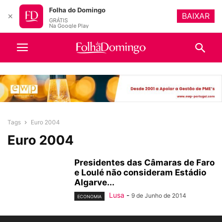
Folha do Domingo
BAIXAR
✕
GRÁTIS
Na Google Play
Tags
Euro 2004
Euro 2004
Presidentes das Câmaras de Faro
e Loulé não consideram Estádio
Algarve...
Lusa
-
9 de Junho de 2014
ECONOMIA