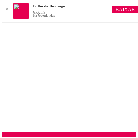
Folha do Domingo
BAIXAR
✕
GRÁTIS
Na Google Play