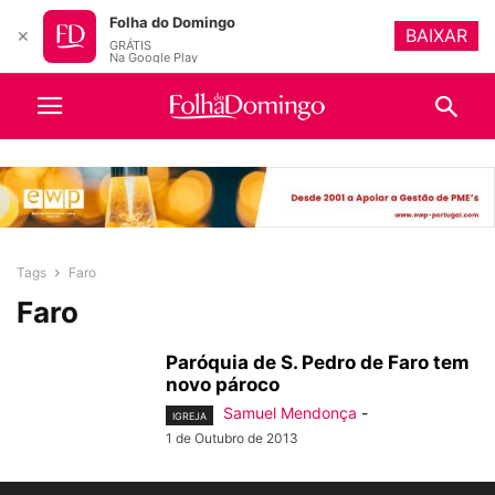
Folha do Domingo
BAIXAR
✕
GRÁTIS
Na Google Play
Tags
Faro
Faro
Paróquia de S. Pedro de Faro tem
novo pároco
Samuel Mendonça
-
IGREJA
1 de Outubro de 2013