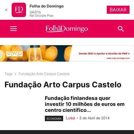
Folha do Domingo
BAIXAR
✕
GRÁTIS
Na Google Play
Tags
Fundação Arto Carpus Castelo
Fundação Arto Carpus Castelo
Fundação finlandesa quer
investir 10 milhões de euros em
centro científico...
Lusa
-
3 de Abril de 2014
ECONOMIA