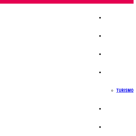
Início
Igreja
Sociedade
Economia
TURISMO
Política
Educação