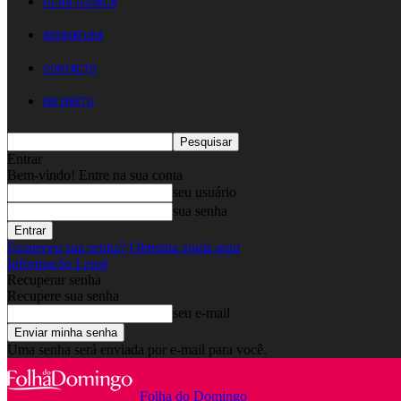
FICHA TÉCNICA
ASSINATURA
CONTACTO
EM DIRETO
Entrar
Bem-vindo! Entre na sua conta
seu usuário
sua senha
Esqueceu sua senha? Obtenha ajuda aqui
Informação Legal
Recuperar senha
Recupere sua senha
seu e-mail
Uma senha será enviada por e-mail para você.
Folha do Domingo