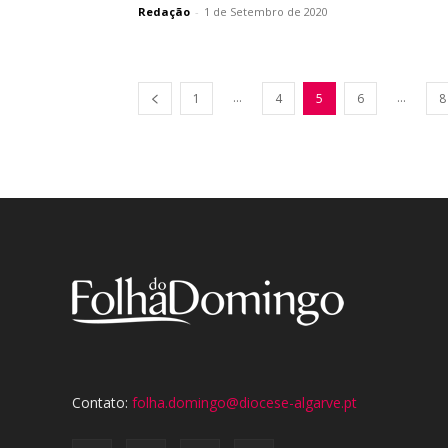
Redação
-
1 de Setembro de 2020
...
...
1
4
5
6
8
Contato:
folha.domingo@diocese-algarve.pt