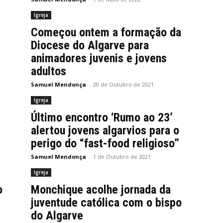
Igreja
Começou ontem a formação da
Diocese do Algarve para
animadores juvenis e jovens
adultos
Samuel Mendonça
-
20 de Outubro de 2021
Igreja
Último encontro ‘Rumo ao 23’
alertou jovens algarvios para o
perigo do “fast-food religioso”
Samuel Mendonça
-
1 de Outubro de 2021
Igreja
o
Monchique acolhe jornada da
juventude católica com o bispo
do Algarve