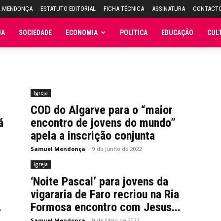
L MENDONÇA
ESTATUTO EDITORIAL
FICHA TÉCNICA
ASSINATURA
CONTACT
JA
SOCIEDADE
ECONOMIA
POLÍTICA
EDUCAÇÃO
CUL
Igreja
COD do Algarve para o “maior
á
encontro de jovens do mundo”
apela a inscrição conjunta
Samuel Mendonça
-
9 de Junho de 2022
Igreja
‘Noite Pascal’ para jovens da
vigararia de Faro recriou na Ria
.
Formosa encontro com Jesus...
Samuel Mendonça
-
9 de Maio de 2022