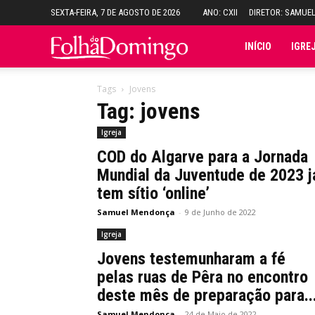
SEXTA-FEIRA, 7 DE AGOSTO DE 2026
ANO: CXII
DIRETOR: SAMUE
Folha
INÍCIO
IGRE
do
Tags
Jovens
Tag: jovens
Domingo
Igreja
COD do Algarve para a Jornada
Mundial da Juventude de 2023 j
tem sítio ‘online’
Samuel Mendonça
-
9 de Junho de 2022
Igreja
Jovens testemunharam a fé
pelas ruas de Pêra no encontro
deste mês de preparação para..
Samuel Mendonça
-
24 de Maio de 2022