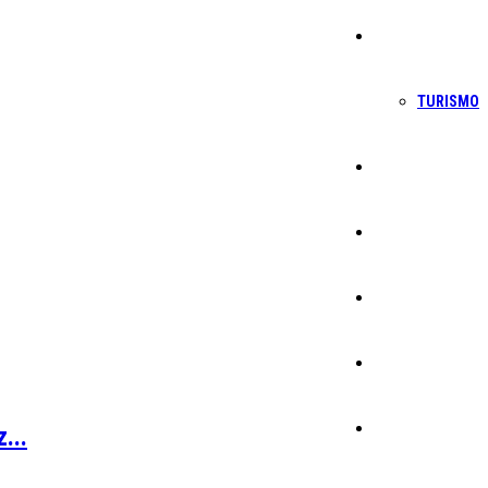
Economia
TURISMO
Política
Educação
Cultura
Ambiente
Desporto
...