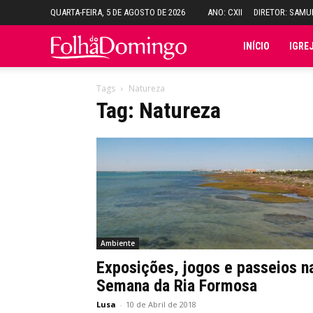
QUARTA-FEIRA, 5 DE AGOSTO DE 2026
ANO: CXII
DIRETOR: SAM
Folha
INÍCIO
IGRE
do
Tags
Natureza
Tag: Natureza
Domingo
Ambiente
Exposições, jogos e passeios n
Semana da Ria Formosa
Lusa
-
10 de Abril de 2018