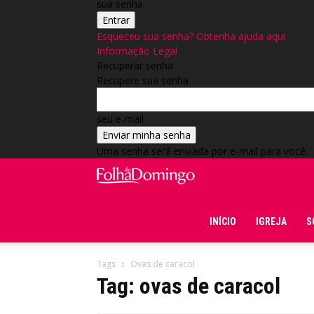
sua senha
Esqueceu sua senha? Obtenha ajuda aqui
Informação Legal
Recuperar senha
Recupere sua senha
seu e-mail
Uma senha será enviada por e-mail para você.
Folha do Domingo
INÍCIO
IGREJA
S
Tags
Ovas de caracol
Tag: ovas de caracol