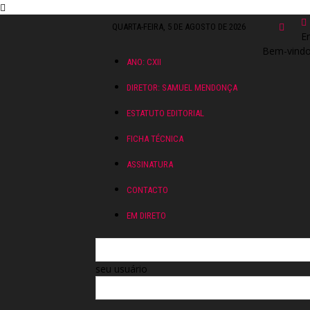
QUARTA-FEIRA, 5 DE AGOSTO DE 2026
En
Bem-vindo!
ANO: CXII
DIRETOR: SAMUEL MENDONÇA
ESTATUTO EDITORIAL
FICHA TÉCNICA
ASSINATURA
CONTACTO
EM DIRETO
seu usuário