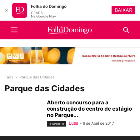
Folha do Domingo
BAIXAR
✕
GRÁTIS
Na Google Play
Tags
Parque das Cidades
Parque das Cidades
Aberto concurso para a
construção do centro de estágio
no Parque...
Lusa
-
6 de Abril de 2017
DESPORTO