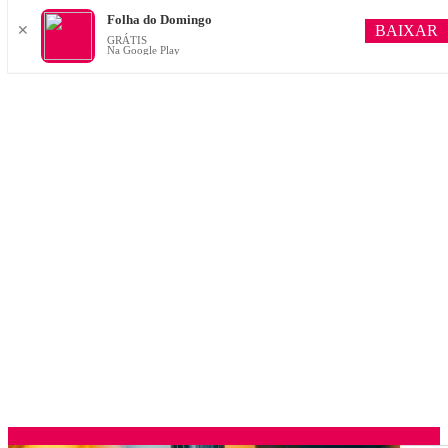
Folha do Domingo
BAIXAR
✕
GRÁTIS
Na Google Play