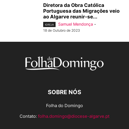
Diretora da Obra Católica
Portuguesa das Migrações veio
ao Algarve reunir-se...
Samuel Mendonça
-
IGREJA
18 de Outubro de 2023
SOBRE NÓS
Folha do Domingo
Contato:
folha.domingo@diocese-algarve.pt