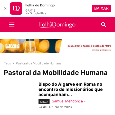
Folha do Domingo
BAIXAR
✕
GRÁTIS
Na Google Play
Tags
Pastoral da Mobilidade Humana
Pastoral da Mobilidade Humana
Bispo do Algarve em Roma no
encontro de missionários que
acompanham...
Samuel Mendonça
-
IGREJA
24 de Outubro de 2023