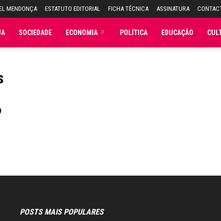
UEL MENDONÇA
ESTATUTO EDITORIAL
FICHA TÉCNICA
ASSINATURA
CONTAC
JA
SOCIEDADE
ECONOMIA
POLÍTICA
EDUCAÇÃO
CUL
s
o
POSTS MAIS POPULARES