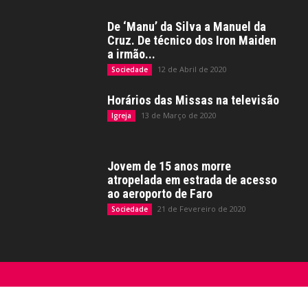
De ‘Manu’ da Silva a Manuel da
Cruz. De técnico dos Iron Maiden
a irmão...
12 de Abril de 2020
Sociedade
Horários das Missas na televisão
13 de Março de 2020
Igreja
Jovem de 15 anos morre
atropelada em estrada de acesso
ao aeroporto de Faro
21 de Fevereiro de 2020
Sociedade