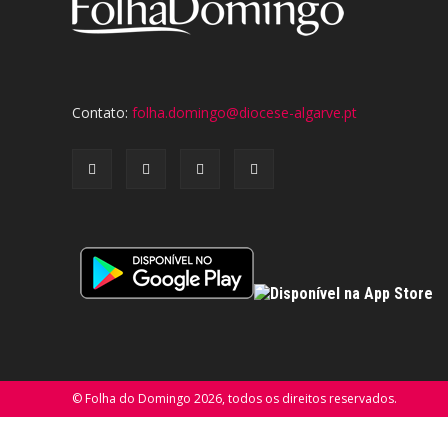
Contato:
folha.domingo@diocese-algarve.pt
© Folha do Domingo 2026, todos os direitos reservados.