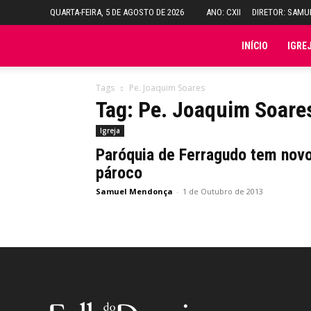
QUARTA-FEIRA, 5 DE AGOSTO DE 2026
ANO: CXII
DIRETOR: SAM
Folha
INÍCIO
IGRE
do
Tags
Pe. Joaquim Soares
Tag: Pe. Joaquim Soare
Domingo
Igreja
Paróquia de Ferragudo tem nov
pároco
Samuel Mendonça
-
1 de Outubro de 2013