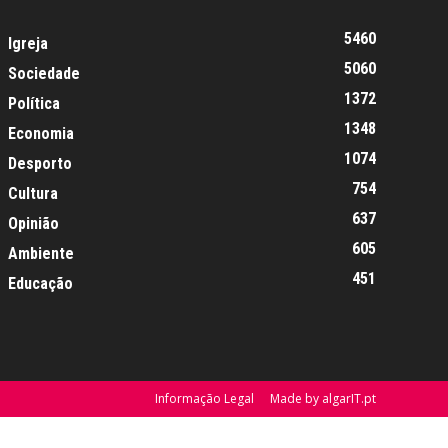
5460
Igreja
5060
Sociedade
1372
Política
1348
Economia
1074
Desporto
754
Cultura
637
Opinião
605
Ambiente
451
Educação
Informação Legal
Made by algarIT.pt