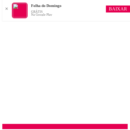
Folha do Domingo
BAIXAR
✕
GRÁTIS
Na Google Play