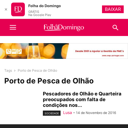
Folha do Domingo
BAIXAR
✕
GRÁTIS
Na Google Play
Tags
Porto de Pesca de Olhão
Porto de Pesca de Olhão
Pescadores de Olhão e Quarteira
preocupados com falta de
condições nos...
Lusa
-
14 de Novembro de 2016
SOCIEDADE