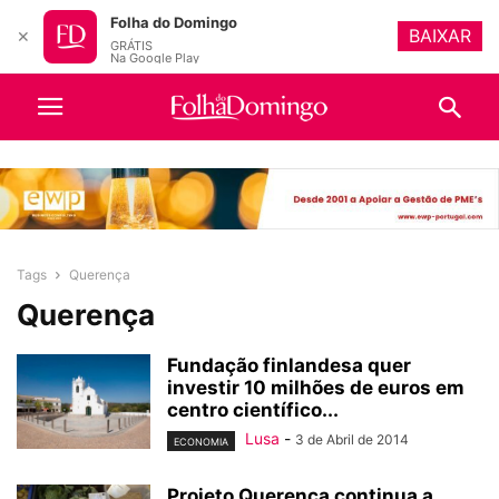
Folha do Domingo
BAIXAR
✕
GRÁTIS
Na Google Play
Tags
Querença
Querença
Fundação finlandesa quer
investir 10 milhões de euros em
centro científico...
Lusa
-
3 de Abril de 2014
ECONOMIA
Projeto Querença continua a