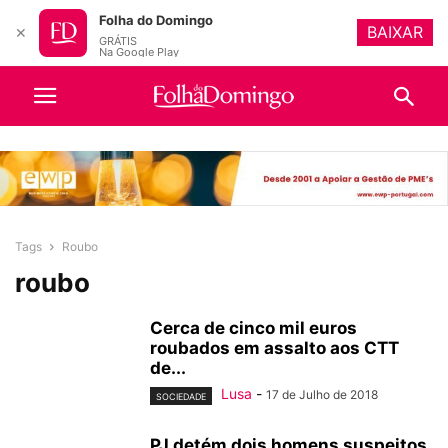
Folha do Domingo
BAIXAR
✕
GRÁTIS
Na Google Play
Tags
Roubo
roubo
Cerca de cinco mil euros
roubados em assalto aos CTT
de...
Lusa
-
17 de Julho de 2018
SOCIEDADE
PJ detém dois homens suspeitos