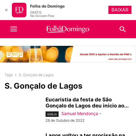
Folha do Domingo
BAIXAR
✕
GRÁTIS
Na Google Play
Tags
S. Gonçalo de Lagos
S. Gonçalo de Lagos
Eucaristia da festa de São
Gonçalo de Lagos deu início ao...
Samuel Mendonça
-
IGREJA
28 de Outubro de 2022
Lagos voltou a ter procissão na